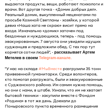
выдаются продукты, вещи, работают психологи и
врачи. Вот другая точка - «Домик добрых дел».
Реальный домик, выкупленный меценатами по
просьбе Козиной Светланы - хозяйки, у которой
девиз «Наша хата не скраю» висит прямо на
входе. Изначально «домик» заточен под
бездомных и нуждающихся, теперь - под помощь
эвакуированным. 7 августа они увидели идущих
суджанцев и предложили обед. С тех пор тут
кормятся сотни людей", -
рассказывает Артем
Метелев в своем
Telegram-канале.
"У нас на складе
#МыВместе
разгрузили 35 тонн
привезенной гуманитарки. Среди волонтеров,
кто помогал разгружать, были и эвакуированные
с Суджанского района. Им самим нужна помощь,
но они с нами, в штабе. Узнали, что им не хватает
бытовой техники - закупили вместе с Фондом
«Родина» в тот же день. Доехали до
Поныровского пункта временного размещения