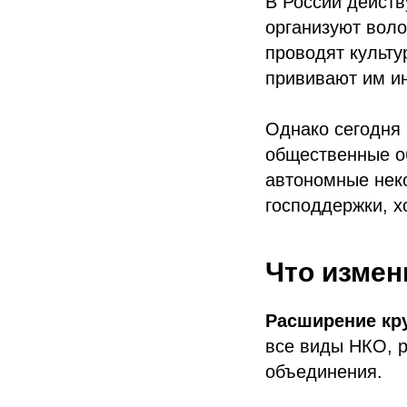
В России дейст
организуют воло
проводят культу
прививают им ин
Однако сегодня 
общественные о
автономные нек
господдержки, х
Что измен
Расширение кр
все виды НКО, 
объединения.