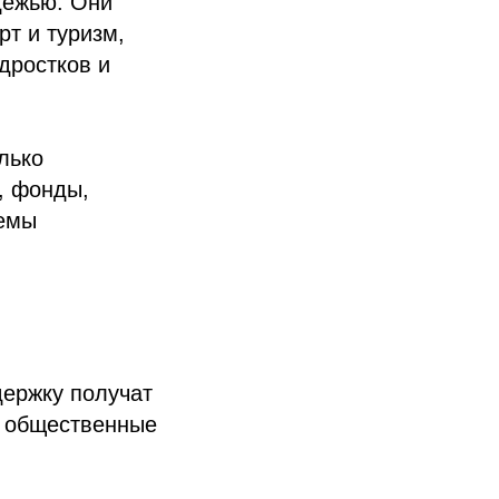
дежью. Они
т и туризм,
дростков и
лько
, фонды,
темы
ержку получат
о общественные