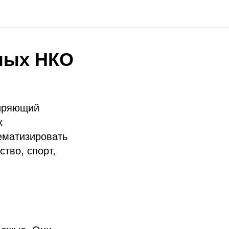
ных НКО
ширяющий
х
ематизировать
тво, спорт,