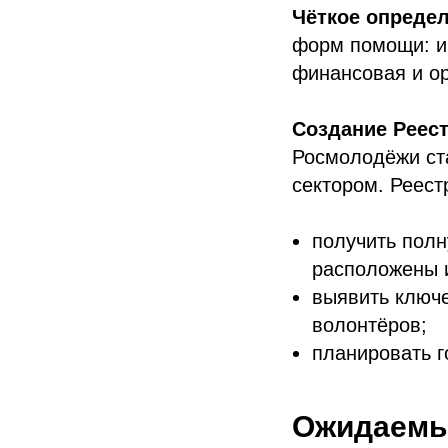
Чёткое опреде
форм помощи: и
финансовая и о
Создание Реес
Росмолодёжи ст
сектором. Реест
получить полн
расположены и
выявить ключ
волонтёров;
планировать г
Ожидаемы