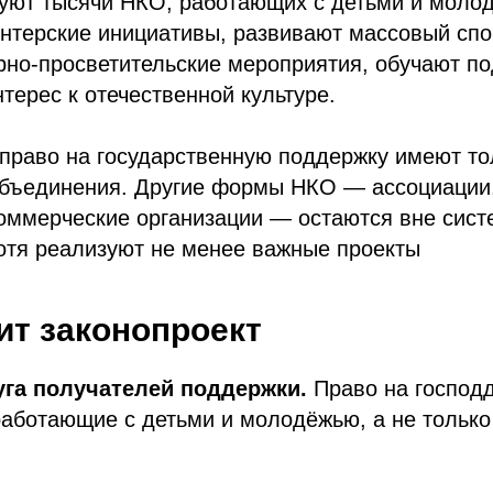
вуют тысячи НКО, работающих с детьми и моло
нтерские инициативы, развивают массовый спор
рно‑просветительские мероприятия, обучают по
терес к отечественной культуре.
право на государственную поддержку имеют то
бъединения. Другие формы НКО — ассоциации
оммерческие организации — остаются вне сис
отя реализуют не менее важные проекты
ит законопроект
уга получателей поддержки.
Право на господд
работающие с детьми и молодёжью, а не тольк