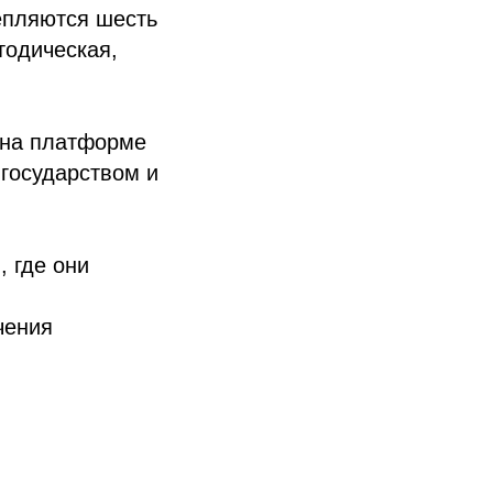
епляются шесть
тодическая,
 на платформе
государством и
, где они
чения